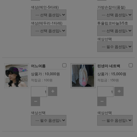
색상(메인-5타래)
가방손잡이(품절)
색상(테두리-1타래)
튜율립코바늘3/5호
색상선택
어느여름
린넨마 네트백
상품가 : 10,000원
상품가 : 15,000원
적립금 : 100원
적립금 : 150원
색상선택
색상선택