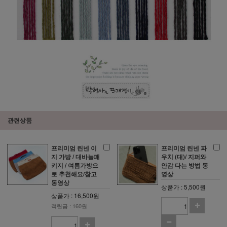
관련상품
프리미엄 린넨 이
프리미엄 린넨 파
지 가방 / 대바늘패
우치 (대)/ 지퍼와
키지 / 여름가방으
안감 다는 방법 동
로 추천해요/참고
영상
동영상
상품가 : 5,500원
상품가 : 16,500원
적립금 : 160원