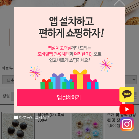
바늘/부자재
단추/라벨/와펜
정렬
빵단추 (대)-흑색
뜨개 꽃 장식/완성
하루동안 열지 않기
된 꽃 장식
800원
1,500원