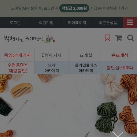
로그인
회원가입
마이페이지
최근본상품
동영상 패키지
DIY패키지
뜨개실
손뜨개책
수업용DIY
뜨개
온라인클래스
할인실(~90%)
(대량할인)
아카데미
아카데미