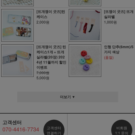
[뜨개쟁이 굿즈]틴
[뜨쟁이 굿즈] 뜨개
케이스
실라벨
2,000원
1,000원
[뜨개쟁이 굿즈] 틴
인형 단추(6mm)/5
케이스1개 + 뜨개
가지 색상
실라벨(20장) 202
(품절)
4년 11월까지 할인
이벤트
7,000원
5,000원
더보기 ▼
고객센터
070-4416-7734
고객센터
비회원
연결하기
1:1 문의