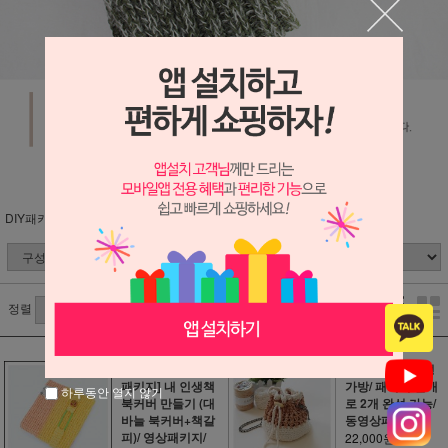
DIY패키지 (분류별)
구성별
동영상이 있는 패키지
정렬
[2026년 3월 신상
그랑데 투톤 원형
패키지] 내 인생책
가방/ 패키지 한개
하루동안 열지 않기
북커버 만들기 (대
로 2개 완성 가능/
바늘 북커버+책갈
동영상패키지
피)/ 영상패키지/
22,000원