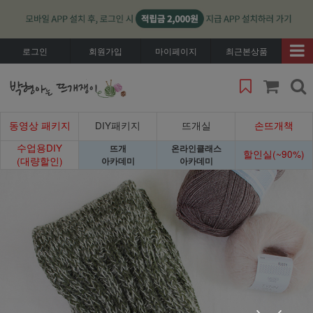
로그인
회원가입
마이페이지
최근본상품
동영상 패키지
DIY패키지
뜨개실
손뜨개책
수업용DIY
뜨개
온라인클래스
할인실(~90%)
(대량할인)
아카데미
아카데미