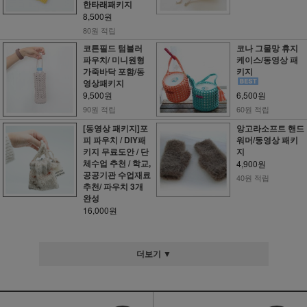
한타래패키지
8,500원
80원 적립
코튼필드 텀블러
코나 그물망 휴지
파우치/ 미니원형
케이스/동영상 패
가죽바닥 포함/동
키지
영상패키지
9,500원
6,500원
90원 적립
60원 적립
[동영상 패키지]포
앙고라소프트 핸드
피 파우치 / DIY패
워머/동영상 패키
키지 무료도안 / 단
지
체수업 추천 / 학교,
4,900원
공공기관 수업재료
40원 적립
추천/ 파우치 3개
완성
16,000원
더보기 ▼