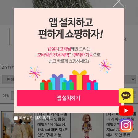
DIY패키지 (분류별)
인형
정렬
[작가 패키지] 파올
[작가 패키지] 파올
하루동안 열지 않기
라 레이나 인형옷
라 레이나 인형옷
레벨4 / 레이스 상,
레벨3 /후드,반바
하의set 패키지 /도
지set / 패키지 구
안만 구매 가능
매시 도안 무료