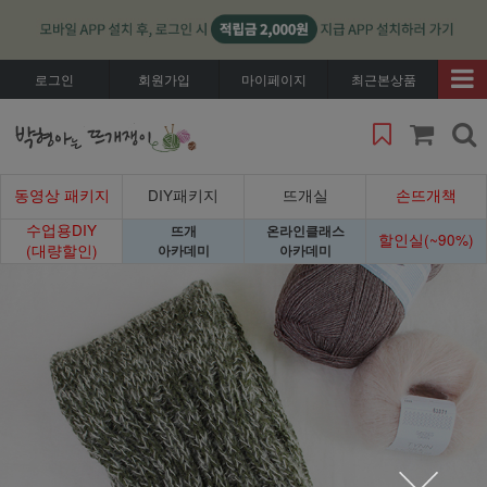
로그인
회원가입
마이페이지
최근본상품
동영상 패키지
DIY패키지
뜨개실
손뜨개책
수업용DIY
뜨개
온라인클래스
할인실(~90%)
(대량할인)
아카데미
아카데미