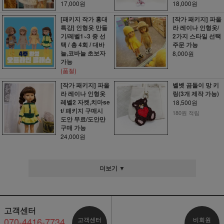
17,000원
18,000원
[패키지 작가 홍대
[작가 패키지] 파올
특강] 인형옷 만들
라 레이나 인형옷/
기/레벨1~3 중 선
2가지 스타일 선택
택 / 총 4회 / 대바
주문 가능
늘,코바늘 초보자
8,000원
가능
(품절)
[작가 패키지] 파올
벨벳 곰돌이 망 키
라 레이나 인형옷
링(3개 제작 가능)
레벨2 자켓,치마se
18,500원
t/ 패키지 구매시
180원 적립
도안 무료/도안만
구매 가능
24,000원
더보기 ▼
고객센터
070-4416-7734
고객센터
비회원