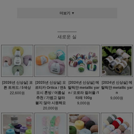
더보기 ▼
새로운 실
[2026년 신상실] 코
[2025년 신상실] 오
[2024년 신상실] 메
[2024년 신상실] 메
튼 트위드 / 5색상
르티카 Ortica / 면&
탈릭얀 metallic yar
탈릭얀 metallic yar
모시 혼방 / 여름실
n / 오로라 컬러풀 /1
n
22,600원
추천 / 가볍고 달라
타래 100g
9,000원
붙지 않아 시원해요
9,000원
20,000원