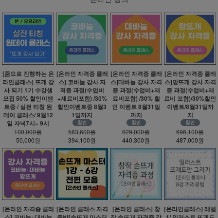
[줌으로 진행하는 온
[온라인 자격증 클래
[온라인 자격증 클래
[온라인 자격증 클래
라인클래스] 뜨개 강
스] 코바늘 강사 자
스]대바늘 강사 자격
스]망뜨개 강사 자격
사 되기 1기 수강생
격증 과정(수업비
증 과정(수업비+재
증 과정(수업비+재
모집 50% 할인이벤
+재료비포함) /30%
료비포함) /30% 할
료비 포함)/30%할인
트중 / 실전 티칭 원
할인이벤트중 8월3
인 이벤트 8월31일
이벤트/8월31일까
데이 클래스/ 9월12
1일까지
까지
지
일 자녁7시~ 9시
100,000원
563,600원
629,000원
696,100원
50,000원
394,100원
440,300원
487,000원
[온라인 자격증 클래
[온라인 클래스 자격
[온라인 클래스] 창
[온라인클래스] 레벨
스] 코바늘+대바늘
증반]손뜨개 마스터
작 손뜨개 자격증 강
1/ 일러스트 뜨개도