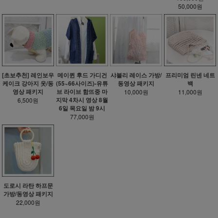
50,000원
[초보추천] 레인보우
메이퀸 후드 가디건
샤블리 레이스 가방/
프리미엄 린넨 네트
케이크 강아지 옷/동
(55~66사이즈)-유튜
동영상 패키지
백
영상 패키지
브 라이브 함뜨중 마
10,000원
11,000원
지막 4차시 영상 8월
6,500원
6일 목요일 밤 9시
77,000원
도로시 라탄 하프문
가방/동영상 패키지
22,000원