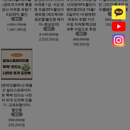
+망뜨개 3과목 통합
자격증 1강 - 6강 전
사과정/50%할인이
안 그리기/총 8강 커
강사 자격증 과정/ 1
편 모음/20%할인이
벤트중/25년 10월1
리큘럼/50%할인중
0강/20% 할인
벤트중 (제도책자6
2일까지 /수량제한/
권포함/올인원 패키
재료비 포함/ 키즈
200,000원
지+영상강의)
수업 자격증/학교방
1,851,700원
100,000원
과후 수업으로 추천
1,481,360원
3,165,000원
2,532,000원
365,000원
182,500원
[온라인클래스] 레벨
2/ 일러스트레이터
로 뚝딱 만드는 나만
의 뜨개 도안북 만들
기 -교재포함/15%
할인중
300,000원
255,000원