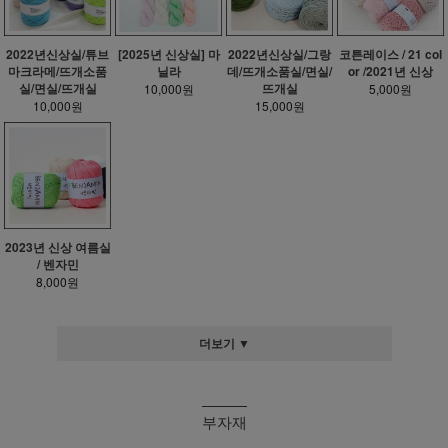
2022년신상실/튜브
[2025년 신상실] 마
2022년신상실/그랑
코튼레이스 / 21 col
마크라메/뜨개소품
닐라
데/뜨개소품실/면실/
or /2021년 신상
실/면실/뜨개실
뜨개실
10,000원
5,000원
10,000원
15,000원
2023년 신상 여름실
/ 벤자민
8,000원
더보기 ▼
부자재