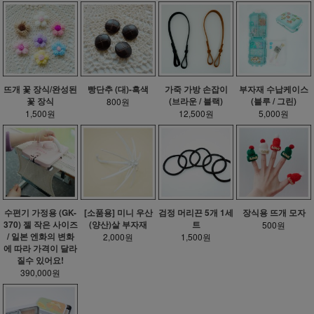
뜨개 꽃 장식/완성된
빵단추 (대)-흑색
가죽 가방 손잡이
부자재 수납케이스
꽃 장식
(브라운 / 블랙)
(블루 / 그린)
800원
1,500원
12,500원
5,000원
수편기 가정용 (GK-
[소품용] 미니 우산
검정 머리끈 5개 1세
장식용 뜨개 모자
370) 젤 작은 사이즈
(양산)살 부자재
트
500원
/ 일본 엔화의 변화
2,000원
1,500원
에 따라 가격이 달라
질수 있어요!
390,000원