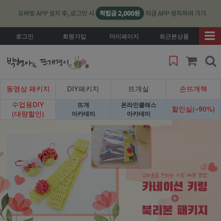
로그인
회원가입
마이페이지
최근본상품
동영상 패키지
DIY패키지
뜨개실
손뜨개책
수업용DIY
뜨개
온라인클래스
할인실(~90%)
(대량할인)
아카데미
아카데미