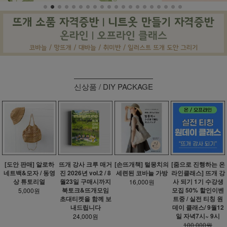
신상품 / DIY PACKAGE
[줌으로 진행하는 온
[도안 판매] 알로하
뜨개 강사 크루 매거
[손뜨개책] 털몽치의
라인클래스] 뜨개 강
네트백&모자 / 동영
진 2026년 vol.2 / 8
세련된 코바늘 가방
사 되기 1기 수강생
상 튜토리얼
월23일 구매시까지
16,000원
모집 50% 할인이벤
북토크&뜨개모임
5,000원
트중 / 실전 티칭 원
초대티켓을 함께 보
데이 클래스/ 9월12
내드립니다
일 자녁7시~ 9시
24,000원
100,000원