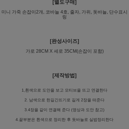
[별도구매]
미니 가죽 손잡이2개, 코바늘 4호, 줄자, 가위, 돗바늘, 단수표시
링
[완성사이즈]
가로 28CM X 세로 35CM(손잡이 포함)
[제작방법]
1,흰색으로 도안을 보고 모티브을 뜨고 연결한다
2. 남색으로 한길긴뜨기로 길게 2장을 떠준다
3.4장을 같이 연결해 준다 (영상과 도안 참고)
4.끝부분은 흰색으로 정리한 후 돗바늘로 실밥정리한다