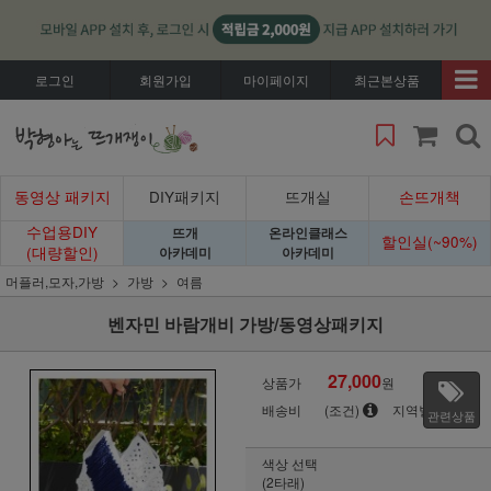
로그인
회원가입
마이페이지
최근본상품
동영상 패키지
DIY패키지
뜨개실
손뜨개책
수업용DIY
뜨개
온라인클래스
할인실(~90%)
(대량할인)
아카데미
아카데미
머플러,모자,가방
가방
여름
벤자민 바람개비 가방/동영상패키지
27,000
상품가
원
배송비
(조건)
지역별
관련상품
색상 선택
(2타래)