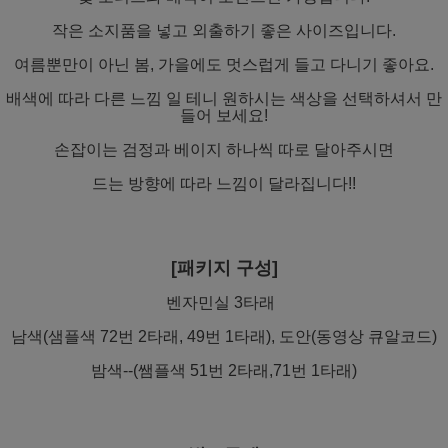
작은 소지품을 넣고 외출하기 좋은 사이즈입니다.
여름뿐만이 아닌 봄, 가을에도 멋스럽게 들고 다니기 좋아요.
배색에 따라 다른 느낌 일 테니 원하시는 색상을 선택하셔서 만
들어 보세요!
손잡이는 검정과 베이지 하나씩 따로 달아주시면
드는 방향에 따라 느낌이 달라집니다!!
[패키지 구성]
벤자민실 3타래
남색(샘플색 72번 2타래, 49번 1타래), 도안(동영상 큐알코드)
밤색--(쌤플색 51번 2타래,71번 1타래)