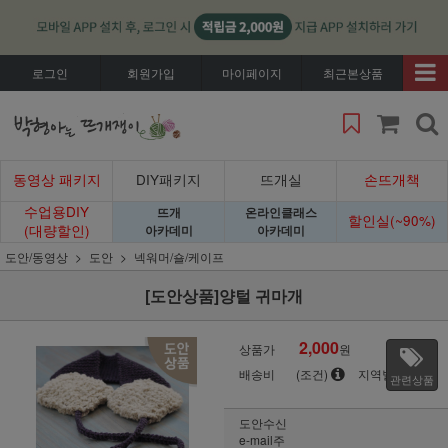
로그인
회원가입
마이페이지
최근본상품
동영상 패키지
DIY패키지
뜨개실
손뜨개책
수업용DIY
뜨개
온라인클래스
할인실(~90%)
(대량할인)
아카데미
아카데미
도안/동영상
도안
넥워머/숄/케이프
[도안상품]양털 귀마개
2,000
상품가
원
배송비
(조건)
지역별
관련상품
도안수신
e-mail주