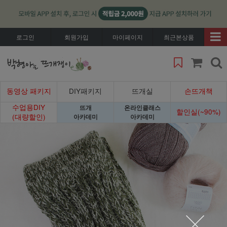
로그인
회원가입
마이페이지
최근본상품
동영상 패키지
DIY패키지
뜨개실
손뜨개책
수업용DIY
뜨개
온라인클래스
할인실(~90%)
(대량할인)
아카데미
아카데미