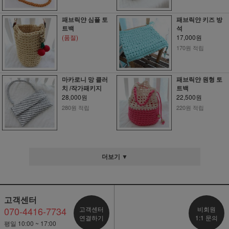
패브릭얀 심플 토
패브릭얀 키즈 방
트백
석
(품절)
17,000원
170원 적립
마카로니 망 클러
패브릭얀 원형 토
치 /작가패키지
트백
28,000원
22,500원
280원 적립
220원 적립
더보기 ▼
고객센터
070-4416-7734
고객센터
비회원
연결하기
1:1 문의
평일 10:00 ~ 17:00