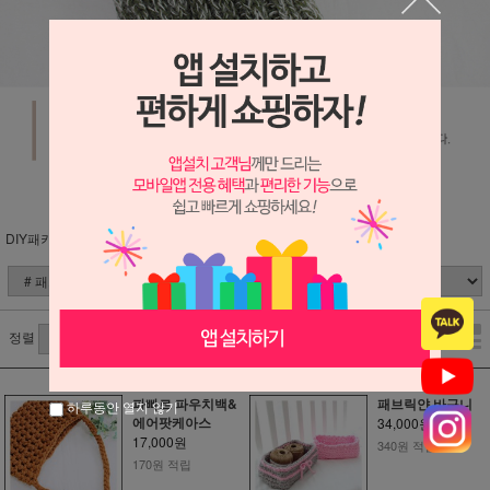
DIY패키지 (분류별)
# 패브릭얀 소품
정렬
파빠르 파우치백&
패브릭얀 바구니
하루동안 열지 않기
에어팟케아스
34,000원
17,000원
340원 적립
170원 적립