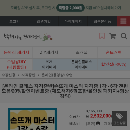
로그인
회원가입
마이페이지
최근본상품
동영상 패키지
DIY패키지
뜨개실
손뜨개책
수업용DIY
뜨개
온라인클래스
할인실(~90%)
(대량할인)
아카데미
아카데미
수강신청
자격증반
온라인(동영상) 수업
[온라인 클래스 자격증반]손뜨개 마스터 자격증 1강 - 6강 전편
모음/20%할인이벤트중 (제도책자6권포함/올인원 패키지+영상
강의)
3,165,000
2,532,000
상품가
원
원
관련상품
배송비
(조건)
지역별