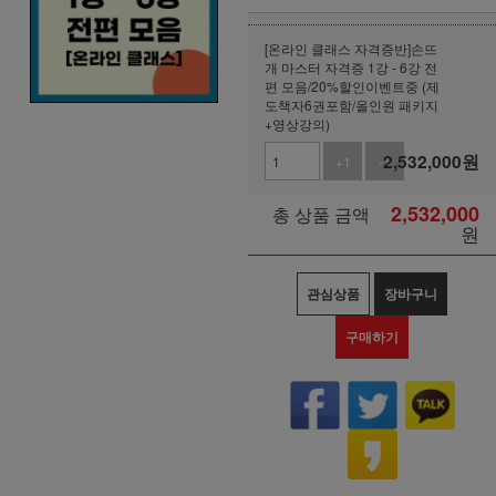
[온라인 클래스 자격증반]손뜨
개 마스터 자격증 1강 - 6강 전
편 모음/20%할인이벤트중 (제
도책자6권포함/올인원 패키지
+영상강의)
2,532,000
원
+1
-1
2,532,000
총 상품 금액
원
관심상품
장바구니
구매하기