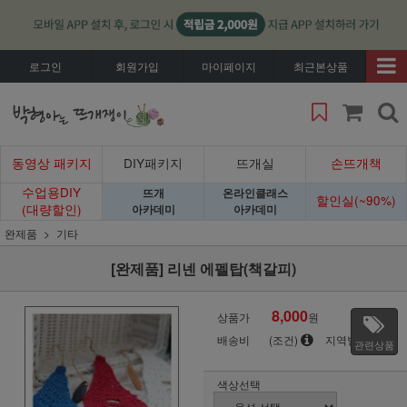
로그인
회원가입
마이페이지
최근본상품
동영상 패키지
DIY패키지
뜨개실
손뜨개책
수업용DIY
뜨개
온라인클래스
할인실(~90%)
(대량할인)
아카데미
아카데미
완제품
기타
[완제품] 리넨 에펠탑(책갈피)
8,000
상품가
원
배송비
(조건)
지역별
관련상품
색상선택