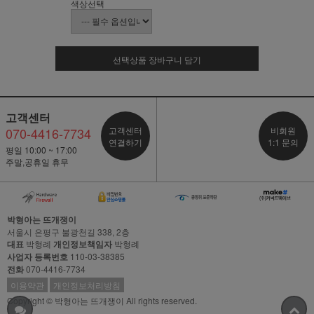
색상선택
선택상품 장바구니 담기
고객센터
070-4416-7734
고객센터
비회원
연결하기
1:1 문의
평일 10:00 ~ 17:00
주말,공휴일 휴무
박형아는 뜨개쟁이
서울시 은평구 불광천길 338, 2층
대표
박형례
개인정보책임자
박형례
사업자 등록번호
110-03-38385
전화
070-4416-7734
이용약관
개인정보처리방침
Copyright © 박형아는 뜨개쟁이 All rights reserved.