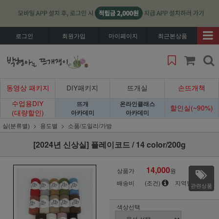
로그인
회원가입
마이페이지
최근본상품
동영상 패키지
DIY패키지
뜨개실
손뜨개책
수업용DIY
뜨개
온라인클래스
할인실(~90%)
(대량할인)
아카데미
아카데미
실(분류별)
용도별
소품/도일리/가방
[2024년 신상실] 플레이코드 / 14 color/200g
14,000
상품가
원
배송비
(조건)
지역별
관련상품
색상선택