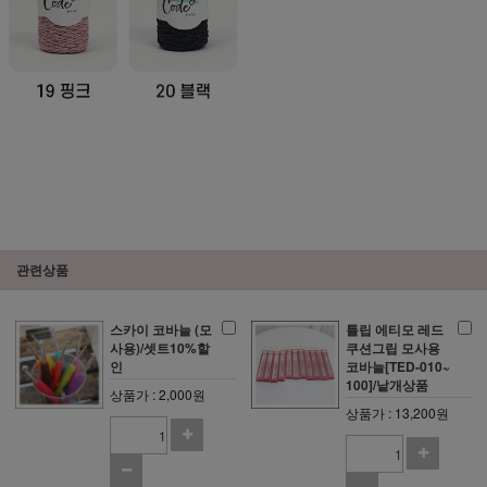
관련상품
스카이 코바늘 (모
튤립 에티모 레드
사용)/셋트10%할
쿠션그립 모사용
인
코바늘[TED-010~
100]/낱개상품
상품가 : 2,000원
상품가 : 13,200원