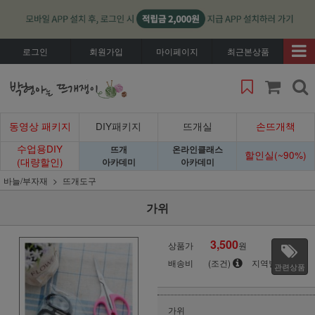
로그인
회원가입
마이페이지
최근본상품
동영상 패키지
DIY패키지
뜨개실
손뜨개책
수업용DIY
뜨개
온라인클래스
할인실(~90%)
(대량할인)
아카데미
아카데미
바늘/부자재
뜨개도구
가위
3,500
상품가
원
배송비
(조건)
지역별
관련상품
가위