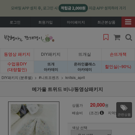
로그인
회원가입
마이페이지
최근본상품
동영상 패키지
DIY패키지
뜨개실
손뜨개책
수업용DIY
뜨개
온라인클래스
할인실(~90%)
(대량할인)
아카데미
아카데미
DIY패키지 (분류별)
#니트프렌즈
knitsis_april
메가울 트위드 비니/동영상패키지
20,000
상품가
원
배송비
(조건)
지역별
관련상품
색상 선택