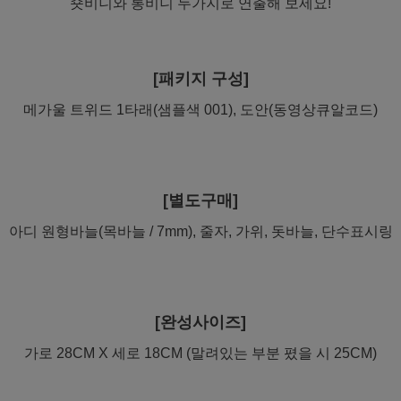
숏비니와 롱비니 두가지로 연출해 보세요!
[패키지 구성]
메가울 트위드 1타래(샘플색 001), 도안(동영상큐알코드)
[별도구매]
아디 원형바늘(목바늘 / 7mm), 줄자, 가위, 돗바늘, 단수표시링
[완성사이즈]
가로 28CM X 세로 18CM (말려있는 부분 폈을 시 25CM)