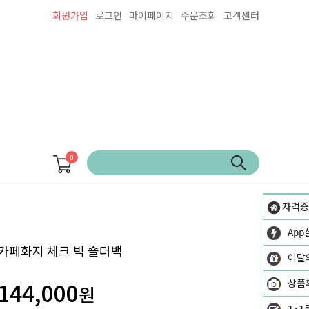
회원가입
로그인
마이페이지
주문조회
고객센터
0
자격증
App
카페화지 체크 빅 숄더백
이달
144,000
상품
원