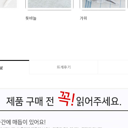
돗바늘
가위
뜨개후기
보