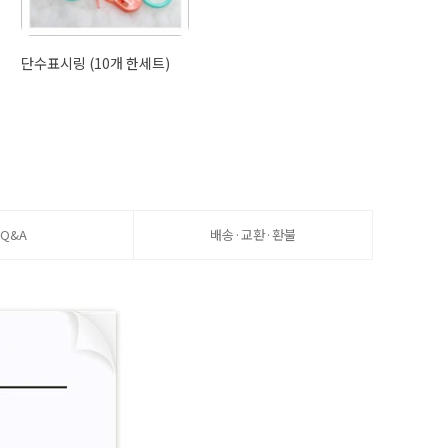
단수표시링 (10개 한세트)
Q&A
배송·교환·환불