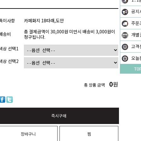
1:1
공지
특이사항
카페화지 18타래,도안
주문
총 결제금액이 30,000원 미만시 배송비 3,000원이
배송비
개별
청구됩니다.
고객
색상 선택1
오늘
색상 선택2
TO
0
원
총 상품 금액
즉시구매
장바구니
찜