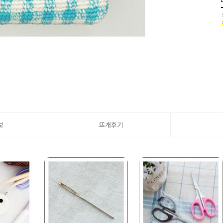
보
뜨개후기