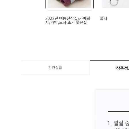
2022년 여름신상실/카페화
줄자
지/가방,모자 뜨기 좋은실
관련상품
상품정