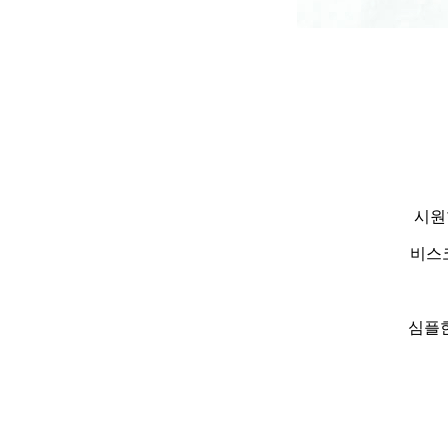
시원
비스
심플