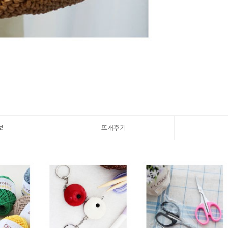
보
뜨개후기