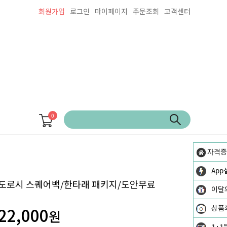
회원가입
로그인
마이페이지
주문조회
고객센터
0
자격증
App
도로시 스퀘어백/한타래 패키지/도안무료
이달
22,000
상품
원