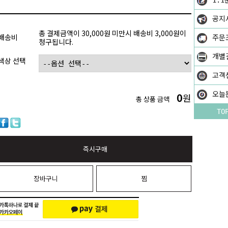
1:1
공지
총 결제금액이 30,000원 미만시 배송비 3,000원이
배송비
주문
청구됩니다.
개별
색상 선택
고객
0
오늘
원
총 상품 금액
TO
즉시구매
장바구니
찜