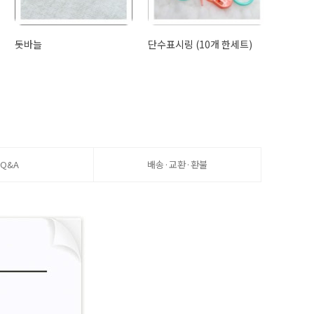
돗바늘
단수표시링 (10개 한세트)
Q&A
배송·교환·환불