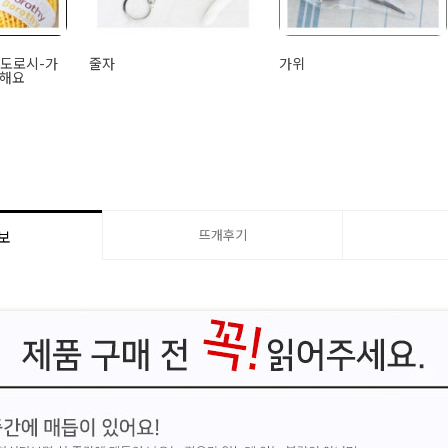
] 도로시-가
줄자
가위
천해요
뜨개후기
보