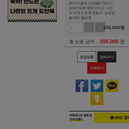
[온라인클래스] 레벨2/ 일러스
트레이터로 뚝딱 만드는 나만
의 뜨개 도안북 만들기 -교재포
함/15% 할인중
255,000
원
+1
-1
255,000
원
총 상품 금액
관심상품
장바구니
구매하기