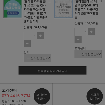
[온라인 자격증 클
[온라인클래스] 레
래스] 코바늘 강사
벨1/ 일러스트 뜨개
자격증 과정(수업
도안 그리기/총 8강
비+재료비포함) /3
커리큘럼/50%할인
0%할인이벤트중 8
중
월31일까지
상품가 : 100,000원
상품가 : 394,100원
교재선택
강의
선택상품 장바구니 담기
고객센터
070-4416-7734
고객센터
비회원
연결하기
1:1 문의
평일 10:00 ~ 17:00
주말,공휴일 휴무