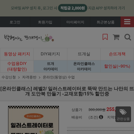
로그인
회원가입
마이페이지
최근본상품
동영상 패키지
DIY패키지
뜨개실
손뜨개책
수업용DIY
뜨개
온라인클래스
할인실(~90%)
(대량할인)
아카데미
아카데미
수강신청
자격증반
온라인(동영상) 수업
[온라인클래스] 레벨2/ 일러스트레이터로 뚝딱 만드는 나만의 뜨
개 도안북 만들기 -교재포함/15% 할인중
255,000
상품가
300,000원
원
배송비
(조건)
지역별
관련상품