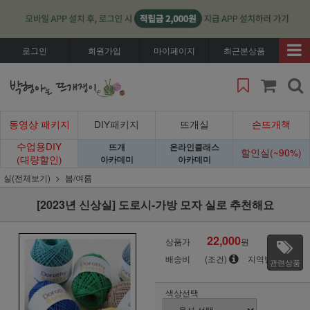
로그인
회원가입
마이페이지
최근본상품
동영상 패키지
DIY패키지
뜨개실
손뜨개책
수업용DIY
뜨개
온라인클래스
할인실(~90%)
(대량할인)
아카데미
아카데미
실(전체보기)
봄/여름
[2023년 신상실] 도로시-가방 모자 실로 추천해요
22,000
상품가
원
배송비
(조건)
지역별
관련상품
색상선택