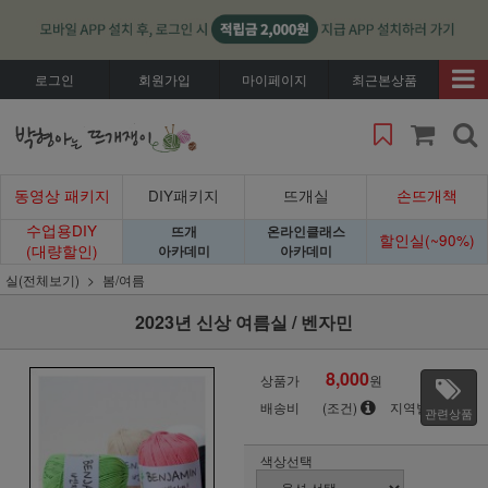
로그인
회원가입
마이페이지
최근본상품
동영상 패키지
DIY패키지
뜨개실
손뜨개책
수업용DIY
뜨개
온라인클래스
할인실(~90%)
(대량할인)
아카데미
아카데미
실(전체보기)
봄/여름
2023년 신상 여름실 / 벤자민
8,000
상품가
원
배송비
(조건)
지역별
관련상품
색상선택