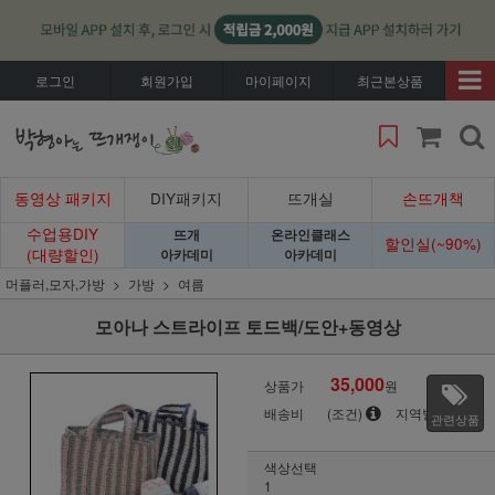
로그인
회원가입
마이페이지
최근본상품
동영상 패키지
DIY패키지
뜨개실
손뜨개책
수업용DIY
뜨개
온라인클래스
할인실(~90%)
(대량할인)
아카데미
아카데미
머플러,모자,가방
가방
여름
모아나 스트라이프 토드백/도안+동영상
35,000
상품가
원
배송비
(조건)
지역별
관련상품
색상선택
1