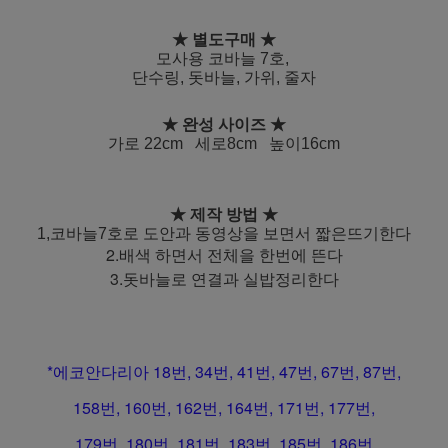
★ 별도구매 ★
모사용 코바늘 7호,
단수링, 돗바늘, 가위, 줄자
★ 완성 사이즈 ★
가로 22cm 세로8cm 높이
16cm
★ 제작 방법 ★
1,코바늘7호로 도안과 동영상을 보면서 짧은뜨기한다
2.배색 하면서 전체을 한번에 뜬다
3.돗바늘로 연결과 실밥정리한다
*에코안다리아 18번, 34번, 41번, 47번, 67번, 87번,
158번, 160번, 162번, 164번, 171번, 177번,
179번, 180번, 181번, 183번, 185번, 186번