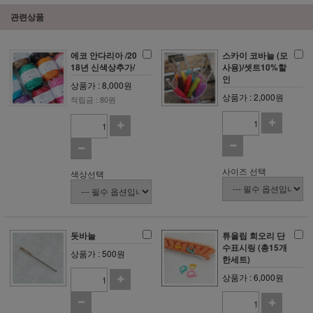
관련상품
에코 안다리아 /20
스카이 코바늘 (모
18년 신색상추가/
사용)/셋트10%할
인
상품가 : 8,000원
상품가 : 2,000원
적립금 : 80원
사이즈 선택
색상선택
돗바늘
튜울립 회오리 단
수표시링 (총15개
상품가 : 500원
한세트)
상품가 : 6,000원