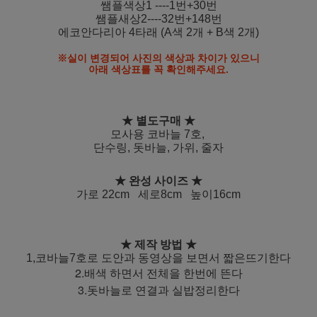
쌤플색상1 ----1번+30번
쌤플새상2----32번+148번
에코안다리아 4타래 (A색 2개 + B색 2개)
※실이 변경되어 사진의 색상과 차이가 있으니
아래 색상표를 꼭 확인해주세요.
★ 별도구매 ★
모사용 코바늘 7호,
단수링, 돗바늘, 가위, 줄자
★ 완성 사이즈 ★
가로 22cm 세로8cm 높이
16cm
★ 제작 방법 ★
1,코바늘7호로 도안과 동영상을 보면서 짧은뜨기한다
2.배색 하면서 전체을 한번에 뜬다
3.돗바늘로 연결과 실밥정리한다