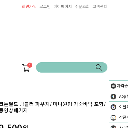
회원가입
로그인
마이페이지
주문조회
고객센터
0
자격증
App
코튼필드 텀블러 파우치/ 미니원형 가죽바닥 포함/
이달
동영상패키지
상품
9,500