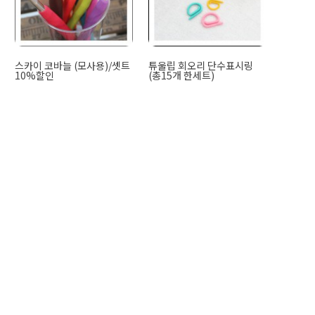
스카이 코바늘 (모사용)/셋트
튜울립 회오리 단수표시링
10%할인
(총15개 한세트)