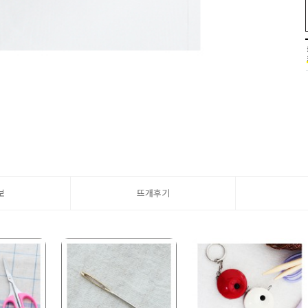
보
뜨개후기