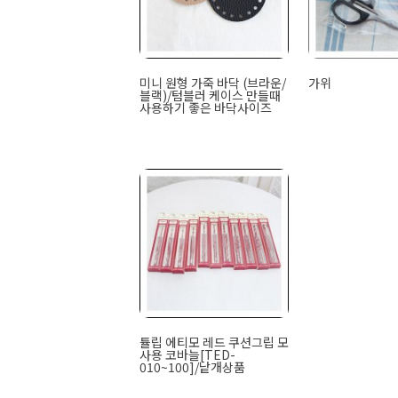
미니 원형 가죽 바닥 (브라운/
가위
블랙)/텀블러 케이스 만들때
사용하기 좋은 바닥사이즈
튤립 에티모 레드 쿠션그립 모
사용 코바늘[TED-
010~100]/낱개상품