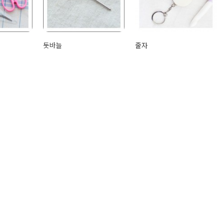
돗바늘
줄자