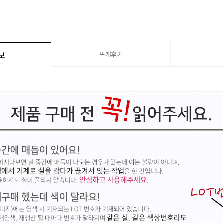
뜨개후기
보