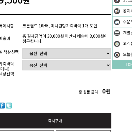
원
1:1
공지
주문
특이사항
코튼필드 1타래, 미니원형가죽바닥 1개,도안
개별
총 결제금액이 30,000원 미만시 배송비 3,000원이
배송비
청구됩니다.
고객
실 색상선택
오늘
가죽바닥
TO
(미니)
색상선택
0
원
총 상품 금액
즉시구매