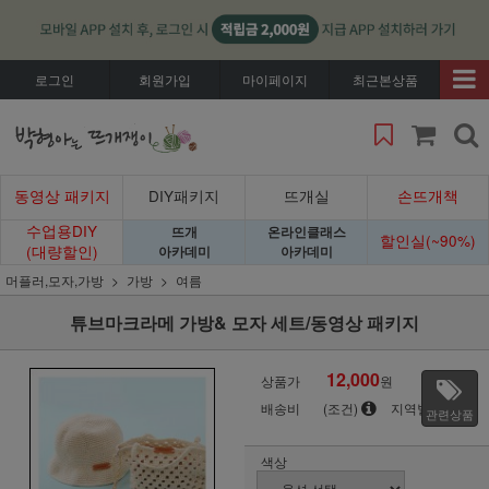
로그인
회원가입
마이페이지
최근본상품
동영상 패키지
DIY패키지
뜨개실
손뜨개책
수업용DIY
뜨개
온라인클래스
할인실(~90%)
(대량할인)
아카데미
아카데미
머플러,모자,가방
가방
여름
튜브마크라메 가방& 모자 세트/동영상 패키지
12,000
상품가
원
배송비
(조건)
지역별
관련상품
색상