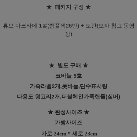
★ 패키지 구성 ★
튜브 마크라메 1볼(쌤플색26번) +
도안(모자 참고 동영
상)
★ 별도 구매 ★
코바늘 5호
가죽라벨2개,돗바늘,단수표시링
다용도 왕고리2개,더블체인가죽핸들(실버)
★ 완성사이즈 ★
가방사이즈
가로 24cm * 세로 23cm