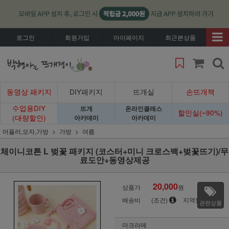
로그인
회원가입
마이페이지
최근본상품
동영상 패키지
DIY패키지
뜨개실
손뜨개책
수업용DIY
뜨개
온라인클래스
할인실(~90%)
(대량할인)
아카데미
아카데미
머플러,모자,가방
가방
여름
체이니코튼 L 벚꽃 패키지 (코스터+미니 크로스백+벚꽃뜨기)/무
료도안+동영상제공
20,000
상품가
원
배송비
(조건)
지역별
관련상품
마크라메