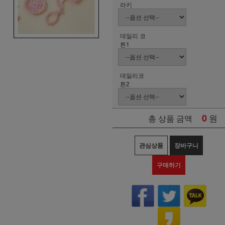
라키
데일리 코
튼1
데일리코
튼2
0
원
총 상품 금액
관심상품
장바구니
구매하기