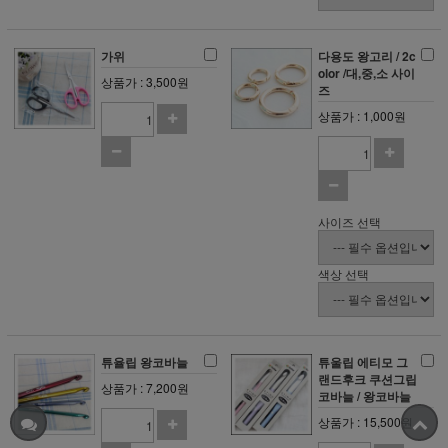
가위
다용도 왕고리 / 2c
olor /대,중,소 사이
상품가 : 3,500원
즈
상품가 : 1,000원
사이즈 선택
색상 선택
튜율립 왕코바늘
튜울립 에티모 그
랜드후크 쿠션그립
상품가 : 7,200원
코바늘 / 왕코바늘
상품가 : 15,500원