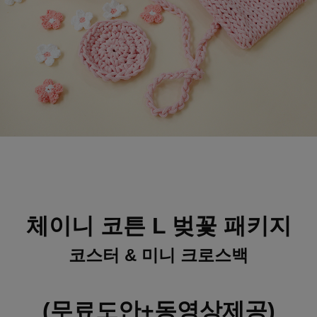
체이니 코튼 L 벚꽃 패키지
코스터 & 미니 크로스백
(무료도안+동영상제공)