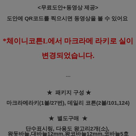
<무료도안+동영상 제공>
도안에 QR코드를 찍으시면 동영상을 볼 수 있어요
*체이니코튼L에서 마크라메 라키로 실이
변경되었습니다.
---
★ 패키지 구성
★
마크라메라키(1볼/27번), 데일리 코튼(2볼/101,124)
★
별도구매
★
단수표시링, 다용도 왕고리2개(소),
왕돗바늘,대바늘12mm,왕코바늘12mm,코바늘5호