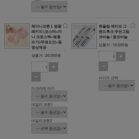
체이니코튼 L 벚꽃
튜울립 에티모 그
패키지 (코스터+미
랜드후크 쿠션그립
니 크로스백+벚꽃
코바늘 / 왕코바늘
뜨기)/무료도안+동
상품가 : 15,500원
영상제공
상품가 : 20,000원
사이즈 선택
마크라메 라키
데일리 코튼1
데일리코튼2