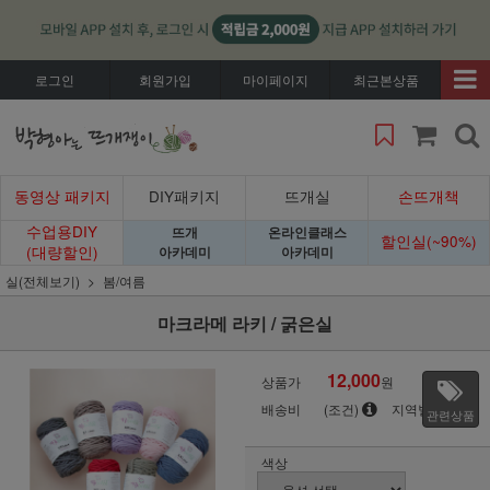
로그인
회원가입
마이페이지
최근본상품
동영상 패키지
DIY패키지
뜨개실
손뜨개책
수업용DIY
뜨개
온라인클래스
할인실(~90%)
(대량할인)
아카데미
아카데미
실(전체보기)
봄/여름
마크라메 라키 / 굵은실
12,000
상품가
원
배송비
(조건)
지역별
관련상품
색상