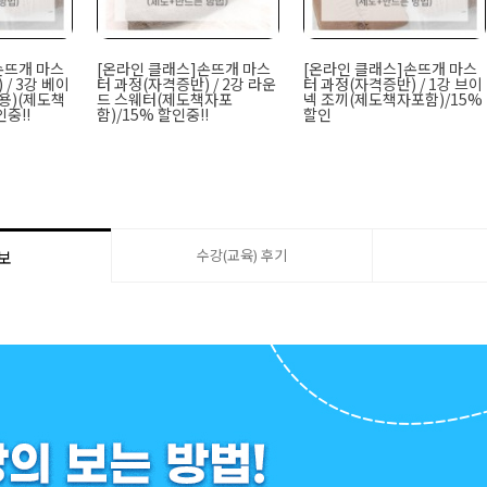
손뜨개 마스
[온라인 클래스]손뜨개 마스
[온라인 클래스]손뜨개 마스
/ 3강 베이
터 과정(자격증반) / 2강 라운
터 과정(자격증반) / 1강 브이
용)(제도책
드 스웨터(제도책자포
넥 조끼(제도책자포함)/15%
인중!!
함)/15% 할인중!!
할인
수강(교육) 후기
보