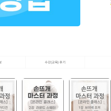
보
수강(교육) 후기