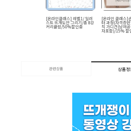
[온라인클래스] 레벨1/ 일러
[온라인 클래스]
스트 뜨개도안 그리기/총 8강
터 과정(자격증반) 
커리큘럼/50%할인중
직 가디건(남여공
자포함)/15% 할
관련상품
상품정