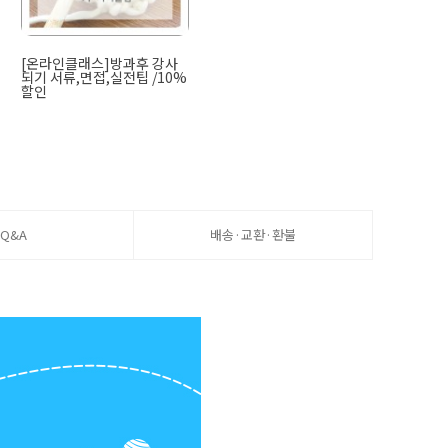
[온라인클래스]방과후 강사
되기 서류,면접,실전팁 /10%
할인
Q&A
배송·교환·환불