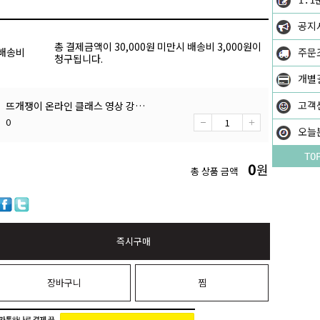
1:1
공지
총 결제금액이 30,000원 미만시 배송비 3,000원이
배송비
주문
청구됩니다.
개별
뜨개쟁이 온라인 클래스 영상 강의 시청 하는 법
고객
0
오늘
TO
0
원
총 상품 금액
즉시구매
장바구니
찜