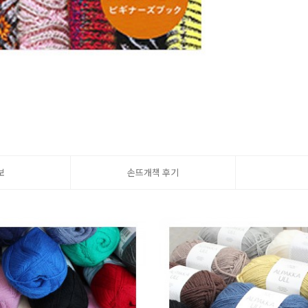
보
손뜨개책 후기