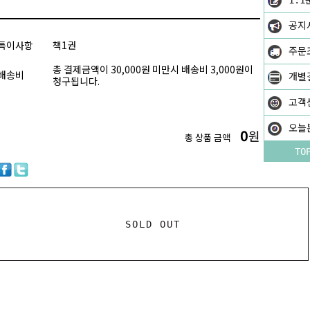
1:1
공지
특이사항
책1권
주문
총 결제금액이 30,000원 미만시 배송비 3,000원이
배송비
개별
청구됩니다.
고객
오늘
0
원
총 상품 금액
TO
SOLD OUT