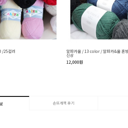
 /25컬러
알파카울 / 13 color / 알파카&울 혼방
신상
12,000원
손뜨개책 후기
보