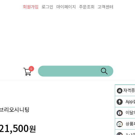
회원가입
로그인
마이페이지
주문조회
고객센터
0
자격증
App
브리오시니팅
이달
21,500
상품
원