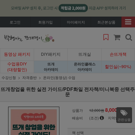
로그인
회원가입
마이페이지
최근본상품
동영상 패키지
DIY패키지
뜨개실
손뜨개책
수업용DIY
뜨개
온라인클래스
할인실(~90%)
(대량할인)
아카데미
아카데미
수강신청
자격증반
온라인(동영상) 수업
뜨개창업을 위한 실전 가이드/PDF화일 전자책/미니북중 선택주
문
8,000
상품가
12,000원
원
배송비
(조건)
지역별
관련상품
책 선택