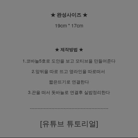
★ 완성사이즈
★
19cm * 17
cm
★ 제작방법
★
1.코바늘5호로 도안을 보고 모티브을 만들어준다
2.앞뒤을 따로 뜨고 옆라인을 따로떠서
짧은뜨기로 연결한다
3.끈을 떠서 돗바늘로 연결후 실밥정리한다
---------------------------------------------------
[유튜브 튜토리얼]