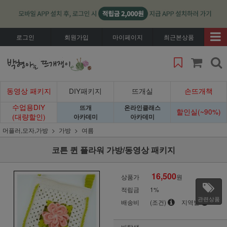
로그인
회원가입
마이페이지
최근본상품
동영상 패키지
DIY패키지
뜨개실
손뜨개책
수업용DIY
뜨개
온라인클래스
할인실(~90%)
(대량할인)
아카데미
아카데미
머플러,모자,가방
가방
여름
코튼 퀸 플라워 가방/동영상 패키지
16,500
상품가
원
적립금
1%
관련상품
배송비
(조건)
지역별
바탕색