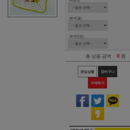
배색(꽃)
배색2(잎)
0
원
총 상품 금액
관심상품
장바구니
구매하기