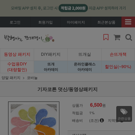
로그인
회원가입
마이페이지
최근본상품
동영상 패키지
DIY패키지
뜨개실
손뜨개책
수업용DIY
뜨개
온라인클래스
할인실(~90%)
(대량할인)
아카데미
아카데미
양말 패키지
코바늘
기자코튼 덧신/동영상패키지
6,500
상품가
원
적립금
1%
관련상품
배송비
(조건)
지역별
색상선택