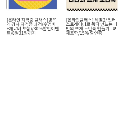
[온라인 자격증 클래스]망뜨
[온라인클래스] 레벨2/ 일러
개 강사 자격증 과정(수업비
스트레이터로 뚝딱 만드는 나
+재료비 포함)/30%할인이벤
만의 뜨개 도안북 만들기 -교
트/8월31일까지
재포함/15% 할인중