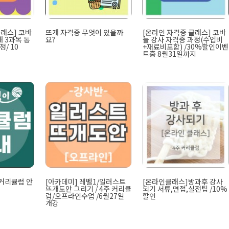
클래스] 코바
뜨개 자격증 무엇이 있을까
[온라인 자격증 클래스] 코바
 3과목 통
요?
늘 강사 자격증 과정(수업비
/ 10
+재료비포함) /30%할인이벤
트중 8월31일까지
커리큘럼 안
[아카데미] 레벨1/일러스트
[온라인클래스]방과후 강사
뜨개도안 그리기 / 4주 커리큘
되기 서류,면접,실전팁 /10%
럼/오프라인수업 /6월27일
할인
개강