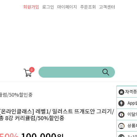
회원가입
로그인
마이페이지
주문조회
고객센터
0
자격증
큘럼/50%할인중
App
[온라인클래스] 레벨1/ 일러스트 뜨개도안 그리기/
이달
총 8강 커리큘럼/50%할인중
상품
50
%
100,000