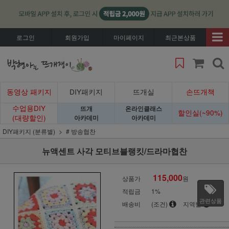
로그인
회원가입
마이페이지
최근본상품
동영상 패키지
DIY패키지
뜨개실
손뜨개책
수업용DIY
뜨개
온라인클래스
할인실(~90%)
(대량할인)
아카데미
아카데미
DIY패키지 (분류별)
# 방송협찬
뉴액센트 사각 모티브블랭킷/드라마협찬
115,000
상품가
원
적립금
1%
관련상품
배송비
(조건)
지역별