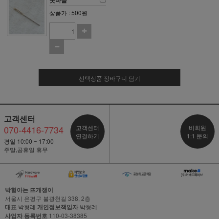
돗바늘
상품가 : 500원
선택상품 장바구니 담기
고객센터
070-4416-7734
고객센터
비회원
연결하기
1:1 문의
평일 10:00 ~ 17:00
주말,공휴일 휴무
박형아는 뜨개쟁이
서울시 은평구 불광천길 338, 2층
대표
박형례
개인정보책임자
박형례
사업자 등록번호
110-03-38385