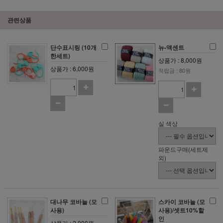
관련상품
단수표시링 (10개
뉴-액센트
한세트)
상품가 : 8,000원
상품가 : 6,000원
적립금 : 80원
실 색상
파운드구매(세트제
외)
대나무 코바늘 (모
스카이 코바늘 (모
사용)
사용)/셋트10%할
인
상품가 : 2,000원