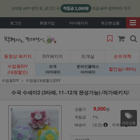
로그인
회원가입
마이페이지
최근본상품
동영상 패키지
DIY패키지
뜨개실
손뜨개책
수업용DIY
뜨개
온라인클래스
할인실(~90%)
(대량할인)
아카데미
아카데미
수업용DIY
수업용(대량할인)DIY
수국 수세미2 (3타래, 11~12개 완성가능) /작가패키지/
9,000
상품가
원
적립금
1%
관련상품
배송비
(조건)
지역별
색상선택