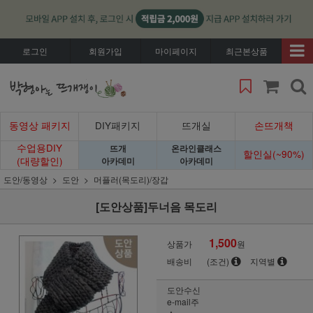
로그인
회원가입
마이페이지
최근본상품
동영상 패키지
DIY패키지
뜨개실
손뜨개책
수업용DIY
뜨개
온라인클래스
할인실(~90%)
(대량할인)
아카데미
아카데미
도안/동영상
도안
머플러(목도리)/장갑
[도안상품]두너음 목도리
1,500
상품가
원
배송비
(조건)
지역별
도안수신
e-mail주