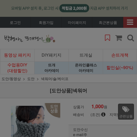
로그인
회원가입
마이페이지
최근본상품
동영상 패키지
DIY패키지
뜨개실
손뜨개책
수업용DIY
뜨개
온라인클래스
할인실(~90%)
(대량할인)
아카데미
아카데미
도안/동영상
도안
넥워머/숄/케이프
[도안상품]넥워머
1,000
상품가
원
배송비
(조건)
지역별
관련상품
도안수신
e-mail주