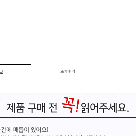
뜨개후기
보