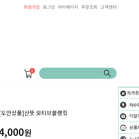
회원가입
로그인
마이페이지
주문조회
고객센터
0
자격증
App
[도안상품]산뜻 모티브블랭킷
이달
4,000
상품
원