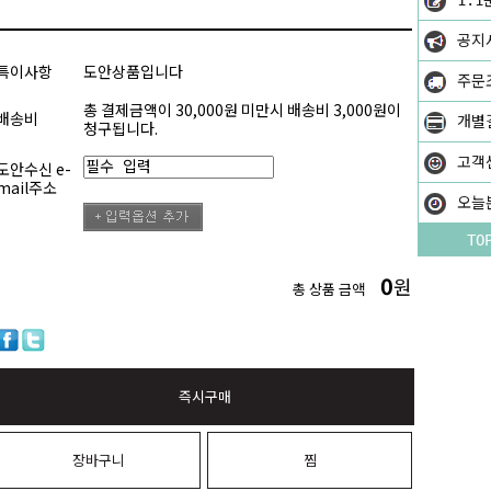
1:1
공지
특이사항
도안상품입니다
주문
총 결제금액이 30,000원 미만시 배송비 3,000원이
배송비
개별
청구됩니다.
고객
도안수신 e-
mail주소
오늘
TO
0
원
총 상품 금액
즉시구매
장바구니
찜