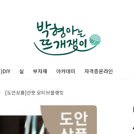
DIY
실
부자재
아카데미
자격증온라인
[도안상품]산뜻 모티브블랭킷
>