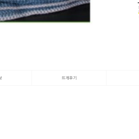
보
뜨개후기