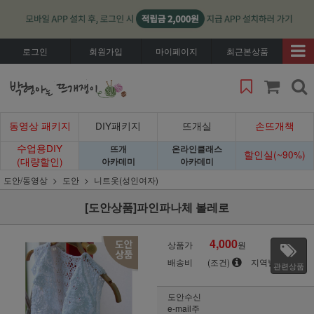
로그인
회원가입
마이페이지
최근본상품
동영상 패키지
DIY패키지
뜨개실
손뜨개책
수업용DIY
뜨개
온라인클래스
할인실(~90%)
(대량할인)
아카데미
아카데미
도안/동영상
도안
니트옷(성인여자)
[도안상품]파인파나체 볼레로
4,000
상품가
원
배송비
(조건)
지역별
관련상품
도안수신
e-mail주