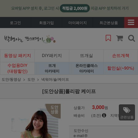
로그인
회원가입
마이페이지
최근본상품
동영상 패키지
DIY패키지
뜨개실
손뜨개책
수업용DIY
뜨개
온라인클래스
할인실(~90%)
(대량할인)
아카데미
아카데미
도안/동영상
도안
넥워머/숄/케이프
[도안상품]롤리팝 케이프
3,000
상품가
원
배송비
(조건)
지역별
관련상품
도안수신
e-mail주