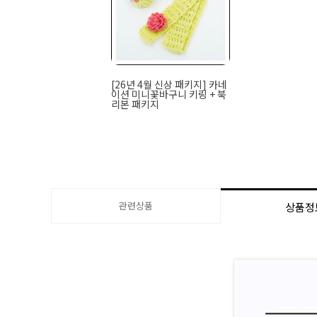
[26년 4월 신상 패키지] 카네
이션 미니꽃바구니 키링 + 북
리본 패키지
관련상품
상품정