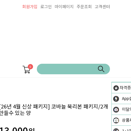
회원가입
로그인
마이페이지
주문조회
고객센터
0
자격증
App
[26년 4월 신상 패키지] 코바늘 북리본 패키지/2개
이달
만들수 있는 양
상품
13,000