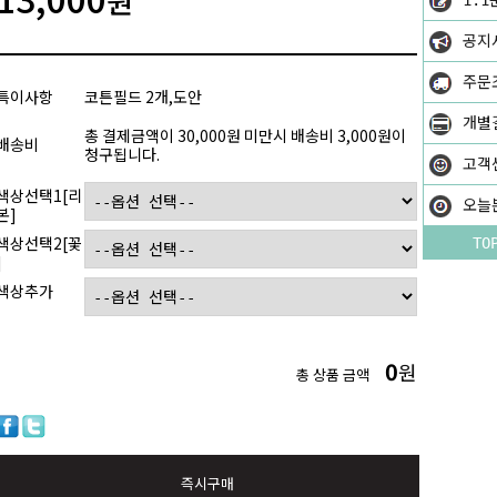
원
1:1
공지
주문
특이사항
코튼필드 2개,도안
개별
총 결제금액이 30,000원 미만시 배송비 3,000원이
배송비
청구됩니다.
고객
색상선택1[리
오늘
본]
색상선택2[꽃
TO
]
색상추가
0
원
총 상품 금액
즉시구매