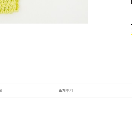
보
뜨개후기