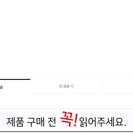
뜨개후기
보