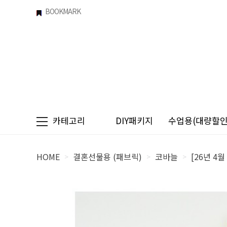
BOOKMARK
카테고리
DIY패키지
수업용(대량할인)
HOME
결혼선물용 (패브릭)
코바늘
[26년 4
>
>
>