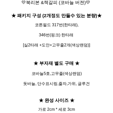
💛북리본 &책갈피 (코바늘 버젼)💛
★ 패키지 구성 (2개정도 만들수 있는 분량)
★
코튼필드 317번(한타래),
346번(핑크) 한타래
[실2타래 +도안+고무줄2개(색상랜덤)]
★ 부자재 별도 구매
★
코바늘5호,고무줄(색상랜덤)
돗바늘,
단수표시링,줄자,가위, 글루건
★ 완성 사이즈
★
가로 2cm * 세로 3cm