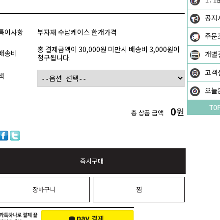
1:1
공지
특이사항
부자재 수납케이스 한개가격
주문
총 결제금액이 30,000원 미만시 배송비 3,000원이
배송비
개별
청구됩니다.
고객
색
오늘
TO
0
원
총 상품 금액
즉시구매
장바구니
찜