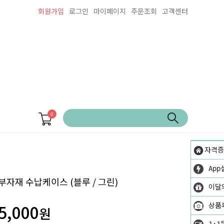
회원가입
로그인
마이페이지
주문조회
고객센터
0
자격증
App
부자재 수납케이스 (블루 / 그린)
이달
5,000
상품
원