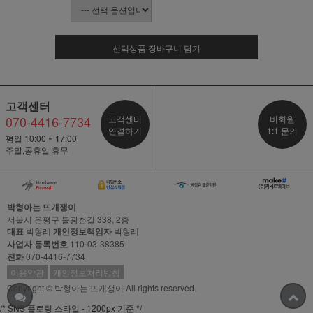
선택상품 장바구니 담기
고객센터
070-4416-7734
고객센터
비회원
연결하기
1:1 문의
평일 10:00 ~ 17:00
주말,공휴일 휴무
박형아는 뜨개쟁이
서울시 은평구 불광천길 338, 2층
대표
박형례
개인정보책임자
박형례
사업자 등록번호
110-03-38385
전화
070-4416-7734
이용약관
개인정보처리방침
Copyright © 박형아는 뜨개쟁이 All rights reserved.
/* SNS 플로팅 스타일 - 1200px 기준 */