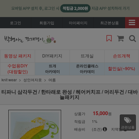
로그인
회원가입
마이페이지
최근본상품
동영상 패키지
DIY패키지
뜨개실
손뜨개책
수업용DIY
뜨개
온라인클래스
할인실(~90%)
(대량할인)
아카데미
아카데미
knit wear
성인여자옷
여름
티파니 삼각두건 / 한타래로 완성 / 헤어커치프 / 머리두건 / 대바
늘패키지
15,000
상품가
원
적립금
1%
관련상품
배송비
(조건)
지역별