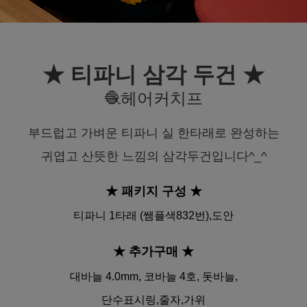
★ 티파니 삼각 두건 ★
🧶헤어커치프
부드럽고 가벼운 티파니 실 한타래로 완성하는
귀엽고 산뜻한 느낌의 삼각두건입니다^_^
★ 패키지 구성
★
티파니 1타래 (쌤플색832번),도안
★ 추가구매
★
대바늘 4.0mm, 코바늘 4호,
돗바늘,
단수표시링,줄자,가위