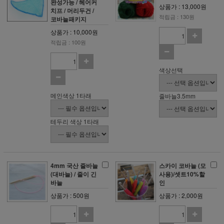
완성가능 / 헤어커
상품가 : 13,000원
치프 / 머리두건 /
적립금 : 130원
코바늘패키지
상품가 : 10,000원
적립금 : 100원
색상선택
메인색상 1타래
줄바늘3.5mm
테두리 색상 1타래
4mm 국산 줄바늘
스카이 코바늘 (모
(대바늘) / 줄이 긴
사용)/셋트10%할
바늘
인
상품가 : 500원
상품가 : 2,000원