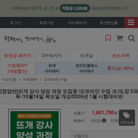
로그인
회원가입
마이페이지
최근본상품
동영상 패키지
DIY패키지
뜨개실
손뜨개책
수업용DIY
뜨개
온라인클래스
할인실(~90%)
(대량할인)
아카데미
아카데미
수강신청
자격증반
오프라인 수업
[창업반]뜨개 강사 양성 과정 모집중 /오프라인 수업 코,대,망 3과
목 /10월16일 목요일 개강/2026년 1월 시험대비반
1,851,700
상품가
원
배송비
(조건)
지역별
관련상품
수업시간