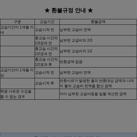
★ 환불규정 안내 ★
구분
교습기간
환불금액
교습기간이 1개월 이
교습시작 전
납부한 교습비 전액
내
총교습 시간의
납부한 교급비의 2/3
1/3경과 전
총교습 시간의
납부한 교습비의 1/2
1/2경과 전
총교습 시간의
반환금액 없음
1/2경과 후
교급기간이 1개월 이
교습시작 전
납부한 교습비 전액
상
반환사유가 발생한 월의 반환대상 금액과 나머
교습시작 후
지 월의 교습비 전액을 합산 금액
학원 사유로 수강을
이미 납부한 교습비등을 일할 계산한 금액
할 수 없는 경우