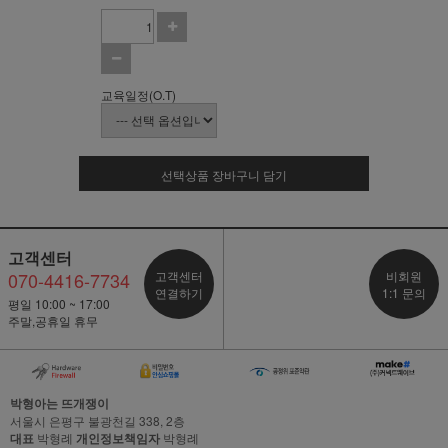
교육일정(O.T)
선택상품 장바구니 담기
고객센터
070-4416-7734
고객센터
비회원
연결하기
1:1 문의
평일 10:00 ~ 17:00
주말,공휴일 휴무
박형아는 뜨개쟁이
서울시 은평구 불광천길 338, 2층
대표
박형례
개인정보책임자
박형례