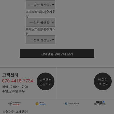
뜨개실라벨(소)추가 5
장
뜨개실라벨(대)추가 5
장
선택상품 장바구니 담기
고객센터
070-4416-7734
고객센터
비회원
연결하기
1:1 문의
평일 10:00 ~ 17:00
주말,공휴일 휴무
박형아는 뜨개쟁이