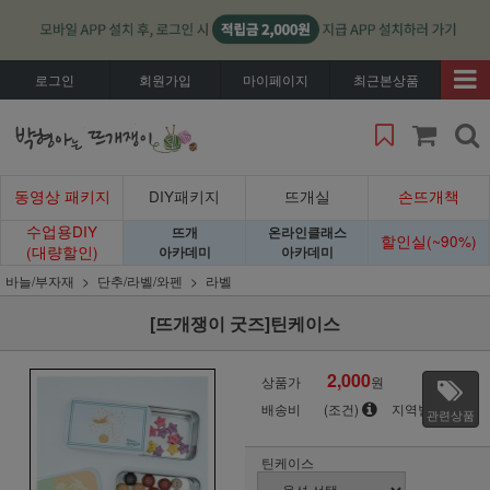
로그인
회원가입
마이페이지
최근본상품
동영상 패키지
DIY패키지
뜨개실
손뜨개책
수업용DIY
뜨개
온라인클래스
할인실(~90%)
(대량할인)
아카데미
아카데미
바늘/부자재
단추/라벨/와펜
라벨
[뜨개쟁이 굿즈]틴케이스
2,000
상품가
원
배송비
(조건)
지역별
관련상품
틴케이스