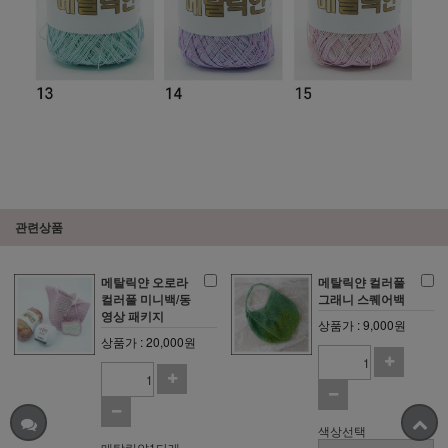
관련상품
메탈릭얀 오로라
메탈릭얀 컬러풀
컬러풀 미니백/동
그래니 스퀘어백
영상 패키지
상품가 : 9,000원
상품가 : 20,000원
색상선택
메탈릭얀1타래