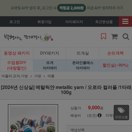
로그인
회원가입
마이페이지
최근본상품
동영상 패키지
DIY패키지
뜨개실
손뜨개책
수업용DIY
뜨개
온라인클래스
할인실(~90%)
(대량할인)
아카데미
아카데미
머플러,모자,가방
가방
여름
[2024년 신상실] 메탈릭얀 metallic yarn / 오로라 컬러풀 /1타래
100g
9,000
상품가
원
배송비
(조건)
지역별
관련상품
색상선택