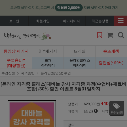
로그인
회원가입
마이페이지
최근본상품
동영상 패키지
DIY패키지
뜨개실
손뜨개책
수업용DIY
뜨개
온라인클래스
할인실(~90%)
(대량할인)
아카데미
아카데미
수강신청
자격증반
온라인(동영상) 수업
[온라인 자격증 클래스]대바늘 강사 자격증 과정(수업비+재료비
포함) /30% 할인 이벤트 8월31일까지
440,300
상품가
629,000원
원
배송비
(조건)
지역별
관련상품
강의