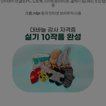
인터넷이 연결된
PC,
노트북
,
스마트폰
(
아이폰
,
갤럭시 등
),
패드 또는 탭
등
크롬
, edge
등의 인터넷 브라우저 사용