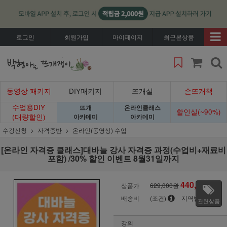
로그인
회원가입
마이페이지
최근본상품
동영상 패키지
DIY패키지
뜨개실
손뜨개책
수업용DIY
뜨개
온라인클래스
할인실(~90%)
(대량할인)
아카데미
아카데미
수강신청
자격증반
온라인(동영상) 수업
[온라인 자격증 클래스]대바늘 강사 자격증 과정(수업비+재료비
포함) /30% 할인 이벤트 8월31일까지
440,300
상품가
629,000원
원
배송비
(조건)
지역별
관련상품
강의