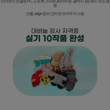
인터넷이 연결된
PC,
노트북
,
스마트폰
(
아이폰
,
갤럭시 등
),
패드 또는 탭
등
크롬
, edge
등의 인터넷 브라우저 사용