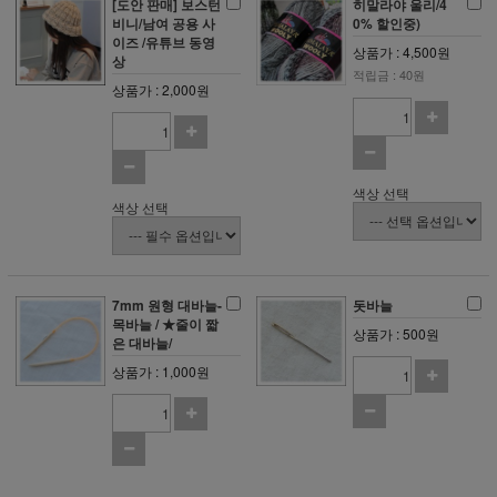
[도안 판매] 보스턴
히말라야 울리/4
비니/남여 공용 사
0% 할인중)
이즈 /유튜브 동영
상품가 : 4,500원
상
적립금 : 40원
상품가 : 2,000원
색상 선택
색상 선택
7mm 원형 대바늘-
돗바늘
목바늘 / ★줄이 짧
상품가 : 500원
은 대바늘/
상품가 : 1,000원