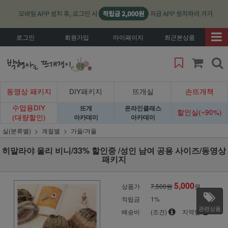
로그인
회원가입
마이페이지
최근본상품
동영상 패키지
DIY패키지
뜨개실
손뜨개책
수업용DIY
뜨개
온라인클래스
할인실(~90%)
(대량할인)
아카데미
아카데미
실(분류별)
계절별
가을/겨울
히말라야 울리 비니/33% 할인중 /성인 남여 공용 사이즈/동영상
패키지
5,000
상품가
7,500원
원
적립금
1%
관련상품
배송비
(조건)
지역별