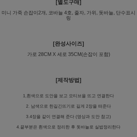
[별도구매]
미니 가죽 손잡이2개, 코바늘 4호, 줄자, 가위, 돗바늘, 단수표시
링
[완성사이즈]
가로 28CM X 세로 35CM(손잡이 포함)
[제작방법]
1,흰색으로 도안을 보고 모티브을 뜨고 연결한다
2. 남색으로 한길긴뜨기로 길게 2장을 떠준다
3.4장을 같이 연결해 준다 (영상과 도안 참고)
4.끝부분은 흰색으로 정리한 후 돗바늘로 실밥정리한다