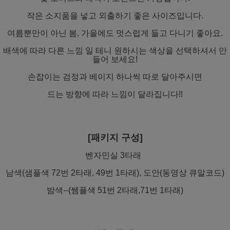
작은 소지품을 넣고 외출하기 좋은 사이즈입니다.
여름뿐만이 아닌 봄, 가을에도 멋스럽게 들고 다니기 좋아요.
배색에 따라 다른 느낌 일 테니 원하시는 색상을 선택하셔서 만
들어 보세요!
손잡이는 검정과 베이지 하나씩 따로 달아주시면
드는 방향에 따라 느낌이 달라집니다!!
[패키지 구성]
벤자민실 3타래
남색(샘플색 72번 2타래, 49번 1타래), 도안(동영상 큐알코드)
밤색--(쌤플색 51번 2타래,71번 1타래)