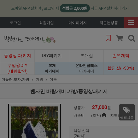
로그인
회원가입
마이페이지
최근본상품
동영상 패키지
DIY패키지
뜨개실
손뜨개책
수업용DIY
뜨개
온라인클래스
할인실(~90%)
(대량할인)
아카데미
아카데미
머플러,모자,가방
가방
여름
벤자민 바람개비 가방/동영상패키지
27,000
상품가
원
배송비
(조건)
지역별
관련상품
색상 선택
(2타래)