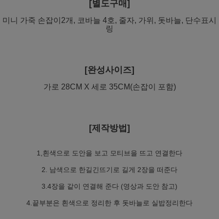
[별도구매]
미니 가죽 손잡이2개, 코바늘 4호, 줄자, 가위, 돗바늘, 단수표시
링
[완성사이즈]
가로 28CM X 세로 35CM(손잡이 포함)
[제작방법]
1,흰색으로 도안을 보고 모티브을 뜨고 연결한다
2. 남색으로 한길긴뜨기로 길게 2장을 떠준다
3.4장을 같이 연결해 준다 (영상과 도안 참고)
4.끝부분은 흰색으로 정리한 후 돗바늘로 실밥정리한다