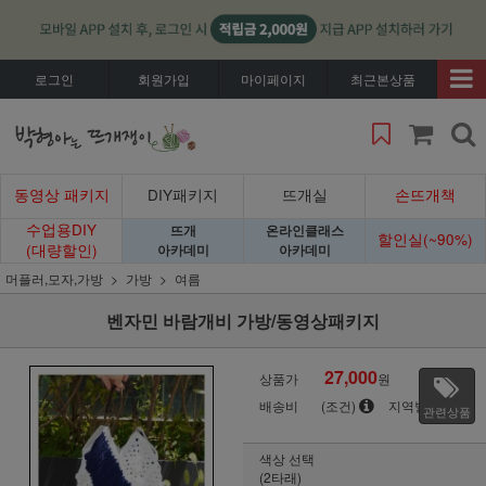
로그인
회원가입
마이페이지
최근본상품
동영상 패키지
DIY패키지
뜨개실
손뜨개책
수업용DIY
뜨개
온라인클래스
할인실(~90%)
(대량할인)
아카데미
아카데미
머플러,모자,가방
가방
여름
벤자민 바람개비 가방/동영상패키지
27,000
상품가
원
배송비
(조건)
지역별
관련상품
색상 선택
(2타래)