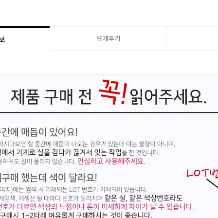
뜨개후기
보