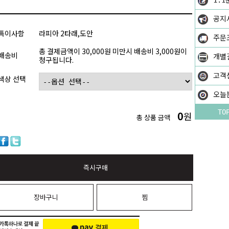
1:1
공지
특이사항
라피아 2타래,도안
주문
총 결제금액이 30,000원 미만시 배송비 3,000원이
배송비
개별
청구됩니다.
고객
색상 선택
오늘
TO
0
원
총 상품 금액
즉시구매
장바구니
찜