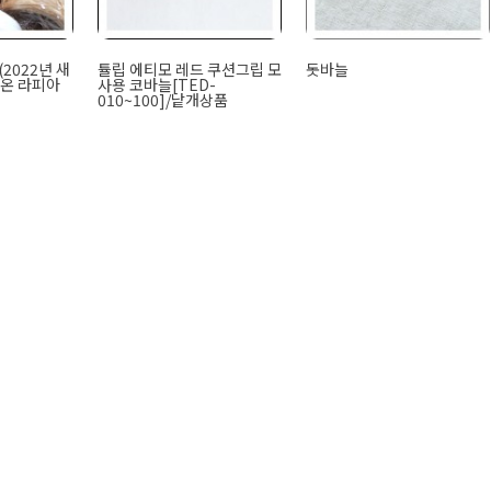
 (2022년 새
튤립 에티모 레드 쿠션그립 모
돗바늘
이온 라피아
사용 코바늘[TED-
010~100]/낱개상품