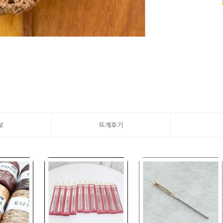
보
뜨개후기