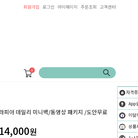
회원가입
로그인
마이페이지
주문조회
고객센터
0
자격증
App
라피아 데일리 미니백/동영상 패키지 /도안무료
이달
14,000
상품
원