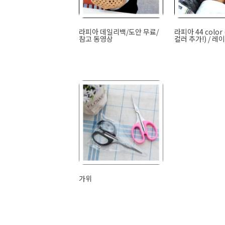
라피아 데일리백/도안 무료/
라피아 44 color
참고 동영상
컬러 추가!) / 레
가위