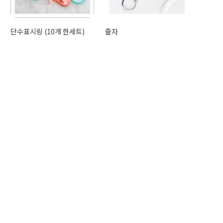
단수표시링 (10개 한세트)
줄자