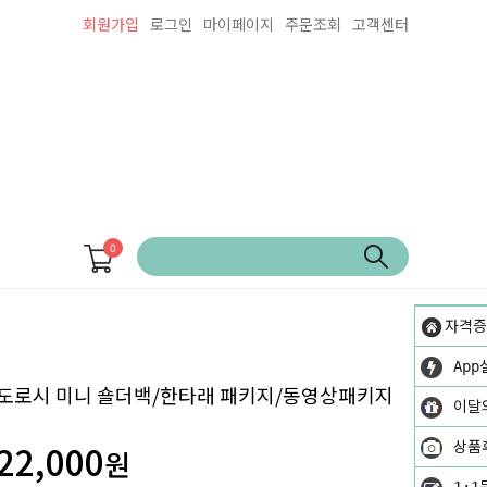
회원가입
로그인
마이페이지
주문조회
고객센터
0
자격증
App
도로시 미니 숄더백/한타래 패키지/동영상패키지
이달
22,000
상품
원