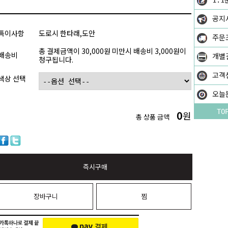
1:1
공지
특이사항
도로시 한타래,도안
주문
총 결제금액이 30,000원 미만시 배송비 3,000원이
배송비
개별
청구됩니다.
고객
색상 선택
오늘
TO
0
원
총 상품 금액
즉시구매
장바구니
찜