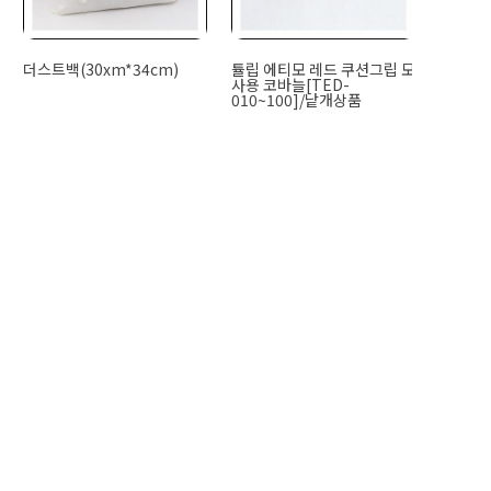
더스트백(30xm*34cm)
튤립 에티모 레드 쿠션그립 모
사용 코바늘[TED-
010~100]/낱개상품