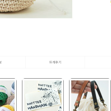
보
뜨개후기