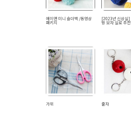
에이앤 미니 숄더백 /동영상
[2023년 신상실
패키지
방 모자 실로 추
가위
줄자