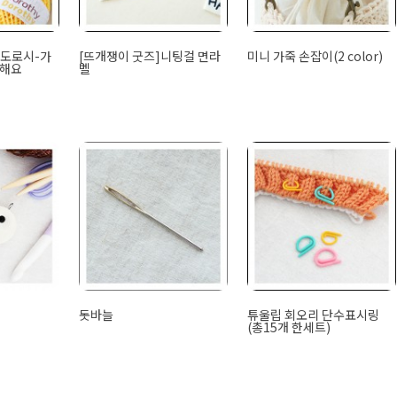
] 도로시-가
[뜨개쟁이 굿즈]니팅걸 면라
미니 가죽 손잡이(2 color)
천해요
벨
돗바늘
튜울립 회오리 단수표시링
(총15개 한세트)