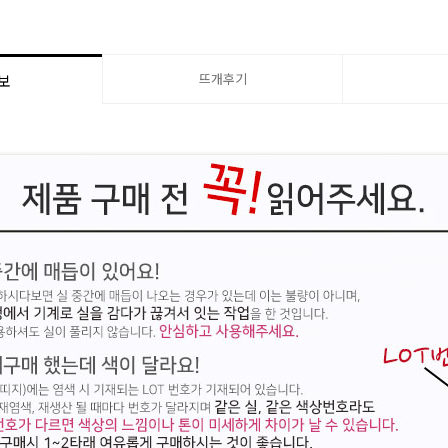
뜨개후기
보