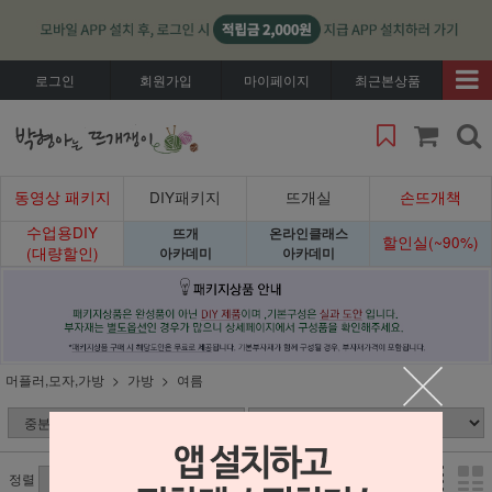
로그인
회원가입
마이페이지
최근본상품
동영상 패키지
DIY패키지
뜨개실
손뜨개책
수업용DIY
뜨개
온라인클래스
할인실(~90%)
(대량할인)
아카데미
아카데미
머플러,모자,가방
가방
여름
정렬